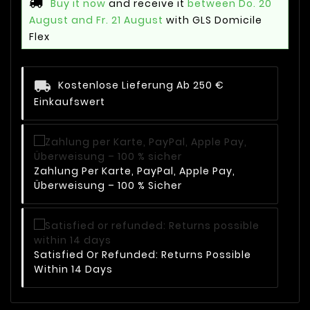
Buy it now
and receive it
between Do. 20
August and Fr. 21 August
with GLS Domicile
Flex
Kostenlose Lieferung Ab 250 €
Einkaufswert
Zahlung Per Karte, PayPal, Apple Pay,
Überweisung – 100 % Sicher
Satisfied Or Refunded: Returns Possible
Within 14 Days