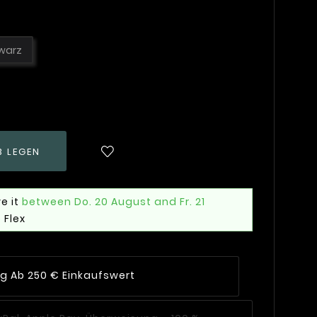
warz
B LEGEN
e it
between Do. 20 August and Fr. 21
 Flex
ng Ab 250 € Einkaufswert