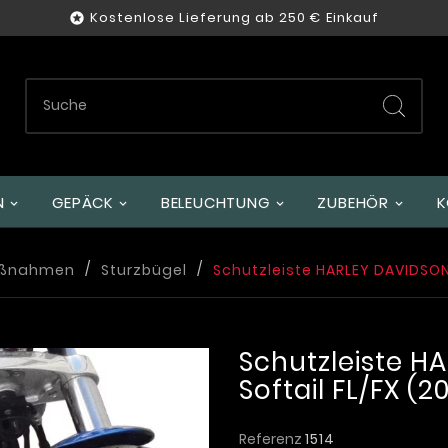
Kostenlose Lieferung ab 250 € Einkauf

GEPÄCK
BELEUCHTUNG
ZUBEHÖR
K
aßnahmen
Sturzbügel
Schutzleiste HARLEY DAVIDSON S
Schutzleiste H
Softail FL/FX (201
Referenz
1514