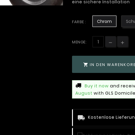
eine sichere Installation
Chrom
Sch
FARBE :
MENGE:
IN DEN WARENKOR

Buy it now
and receiv
August
with GLS Domicile
Kostenlose Lieferu