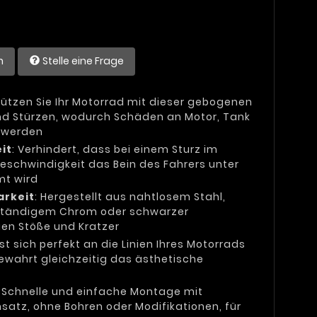
n
Stelle eine Frage
hützen Sie Ihr Motorrad mit dieser gebogenen
nd Stürzen, wodurch Schäden an Motor, Tank
t werden
it
: Verhindert, dass bei einem Sturz im
Geschwindigkeit das Bein des Fahrers unter
t wird
arkeit
: Hergestellt aus nahtlosem Stahl,
beständigem Chrom oder schwarzer
gen Stöße und Kratzer
sst sich perfekt an die Linien Ihres Motorrads
bewahrt gleichzeitig das ästhetische
: Schnelle und einfache Montage mit
atz, ohne Bohren oder Modifikationen, für