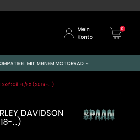
Mein
0
Konto
OMPATIBEL MIT MEINEM MOTORRAD
oftail FL/FX (2018-...)
ARLEY DAVIDSON
8-...)