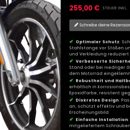
255,00 €
STEUER INKL.
Schreibe deine Rezensio
Optimaler Schutz
: Sc
Stahlstange vor Stößen u
›
und Verkleidung reduzier
Verbesserte Sicherhe
Stand oder bei niedriger 
dem Motorrad eingeklemm
Robustheit und Haltb
erhältlich in korrosions
Epoxidfarbe, resistent ge
Diskretes Design
: Pa
an, schützt effektiv und 
Erscheinungsbild
Einfache Installation
mitgeliefertem Schraubens