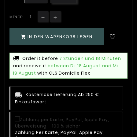
MENGE:
IN DEN WARENKORB LEGEN

Order it before
7 Stunden und 18 Minuten
and receive it
between Di. 18 August and Mi.
19 August
with GLS Domicile Flex
Kostenlose Lieferung Ab 250 €
Einkaufswert
Zahlung Per Karte, PayPal, Apple Pay,