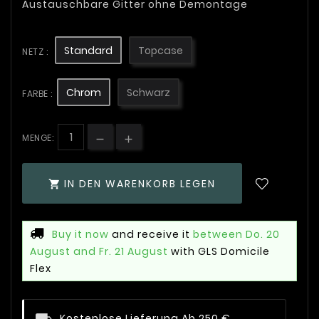
Austauschbare Gitter ohne Demontage
Standard
Topcase
NETZ :
Chrom
Schwarz
FARBE :
MENGE:
IN DEN WARENKORB LEGEN

Buy it now
and receive it
between Do. 20
August and Fr. 21 August
with GLS Domicile
Flex
Kostenlose Lieferung Ab 250 €