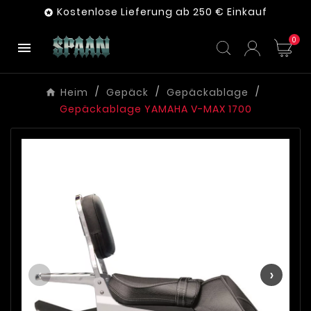
Kostenlose Lieferung ab 250 € Einkauf

0

Heim
Gepäck
Gepäckablage
Gepäckablage YAMAHA V-MAX 1700
‹
›