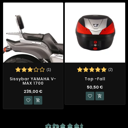
(1)
(2)
Sissybar YAMAHA V-
Top -Fall
MAX 1700
50,50 €
235,00 €

