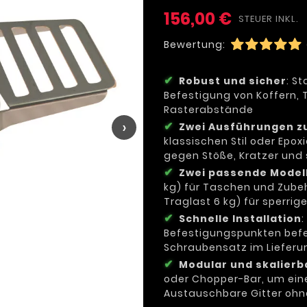
156,00 €
STEUER INKL.
Bewertung:
Robust und sicher
: S
Befestigung von Koffern,
Rasterabstände
›
Zwei Ausführungen z
klassischen Stil oder Epo
gegen Stöße, Kratzer und
Zwei passende Model
kg) für Taschen und Zubeh
Traglast 6 kg) für sperri
Schnelle Installation
Befestigungspunkten befes
Schraubensatz im Liefer
Modular und skalierb
oder Chopper-Bar, um eine
Austauschbare Gitter oh