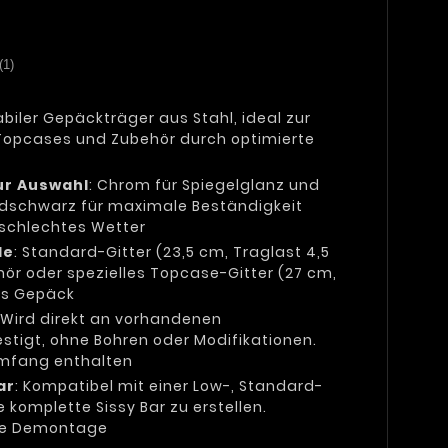
(1)
tabiler Gepäckträger aus Stahl, ideal zur
 Topcases und Zubehör durch optimierte
ur Auswahl
: Chrom für Spiegelglanz und
xidschwarz für maximale Beständigkeit
 schlechtes Wetter
le
: Standard-Gitter (23,5 cm, Traglast 4,5
ör oder spezielles Topcase-Gitter (27 cm,
ges Gepäck
: Wird direkt an vorhandenen
tigt, ohne Bohren oder Modifikationen.
umfang enthalten
ar
: Kompatibel mit einer Low-, Standard-
 komplette Sissy Bar zu erstellen.
ne Demontage