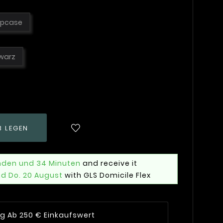
pcase
warz
B LEGEN
nden und 34 Minuten
and receive it
nd Do. 20 August
with GLS Domicile Flex
ng Ab 250 € Einkaufswert