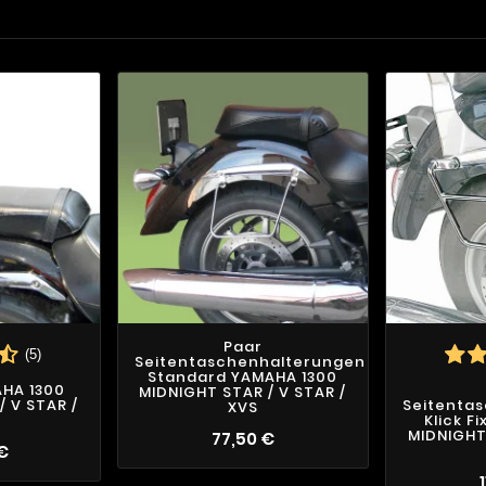
Paar
(5)
Seitentaschenhalterungen
Standard YAMAHA 1300
AHA 1300
MIDNIGHT STAR / V STAR /
/ V STAR /
Seitenta
XVS
Klick F
MIDNIGHT 
77,50 €
 €