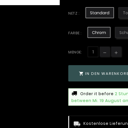
Standard
To
NETZ :
Chrom
Sch
FARBE :
MENGE:
IN DEN WARENKOR

Order it before
2 Stu
between Mi. 19 August a
Kostenlose Lieferu