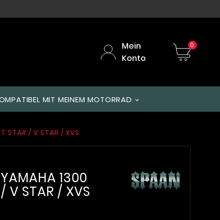
Mein
0
Konto
OMPATIBEL MIT MEINEM MOTORRAD
STAR / V STAR / XVS
 YAMAHA 1300
/ V STAR / XVS