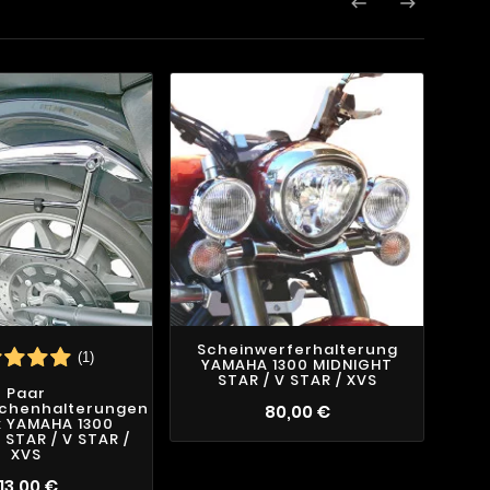


Scheinwerferhalterung
(1)
YAMAHA 1300 MIDNIGHT
STAR / V STAR / XVS
Paar
L
schenhalterungen
80,00 €
ix YAMAHA 1300
STAR / V STAR /
XVS
113,00 €