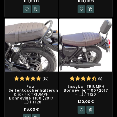
119,00 €
103,00 €


(10)
(5)
Paar
Sissybar TRIUMPH
Seitentaschenhalterungen
Bonneville T100 (2017
Klick Fix TRIUMPH
- ...) / T120
Bonneville T100 (2017
120,00 €
- ...) / T120
118,00 €
