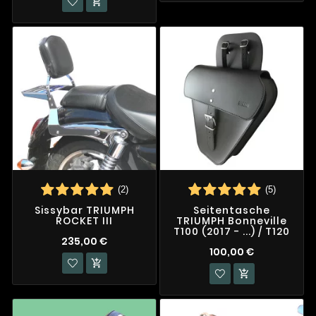

(2)
(5)
Sissybar TRIUMPH
Seitentasche
ROCKET III
TRIUMPH Bonneville
T100 (2017 - ...) / T120
235,00 €
100,00 €

