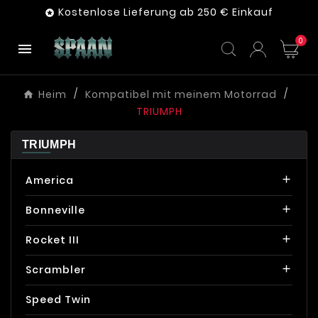
Kostenlose Lieferung ab 250 € Einkauf

0

Heim
Kompatibel mit meinem Motorrad
TRIUMPH
TRIUMPH
America

Bonneville

Rocket III

Scrambler

Speed Twin