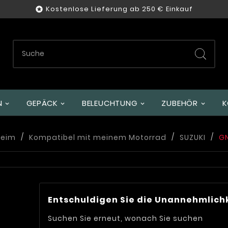
Kostenlose Lieferung ab 250 € Einkauf

GEPÄCK
BELEUCHTUNG
ZUBEHÖR
K
Heim
Kompatibel mit meinem Motorrad
SUZUKI
GN
Entschuldigen Sie die Unannehmlich
Suchen Sie erneut, wonach Sie suchen