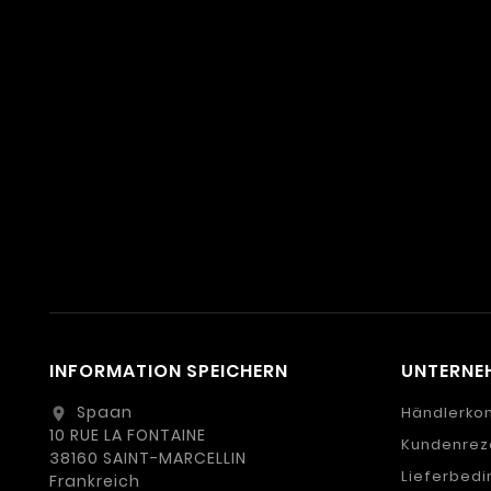
INFORMATION SPEICHERN
UNTERNE
Spaan
Händlerko
location_on
10 RUE LA FONTAINE
Kundenrez
38160 SAINT-MARCELLIN
Lieferbed
Frankreich