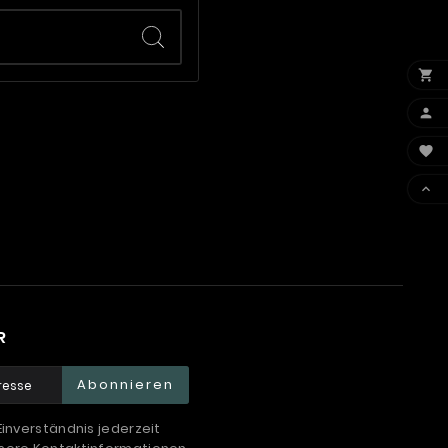




R
Abonnieren
Einverständnis jederzeit